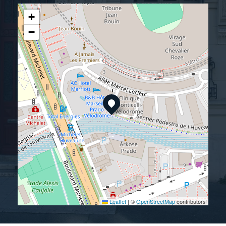
+
−
Leaflet
|
©
OpenStreetMap
contributors