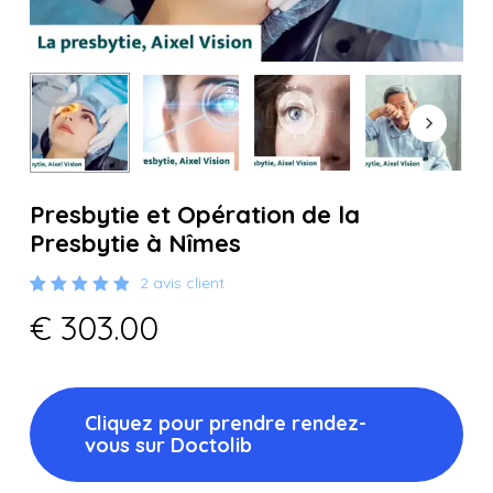
Presbytie et Opération de la
Presbytie à Nîmes
2
avis client
Noté
2
€
303.00
5.00
sur 5
basé
sur
notations
client
Cliquez pour prendre rendez-
vous sur Doctolib