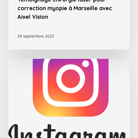
la
correction myopie à Marseille avec
France
Aixel Vision
24 septembre 2023
Notre
page
Instagram