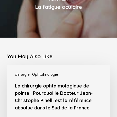
La fatigue oculaire
You May Also Like
La
chirurgie
Ophtalmologie
chirurgie
ophtalmologique
La chirurgie ophtalmologique de
pointe : Pourquoi le Docteur Jean-
de
Christophe Pinelli est la référence
pointe
absolue dans le Sud de la France
: